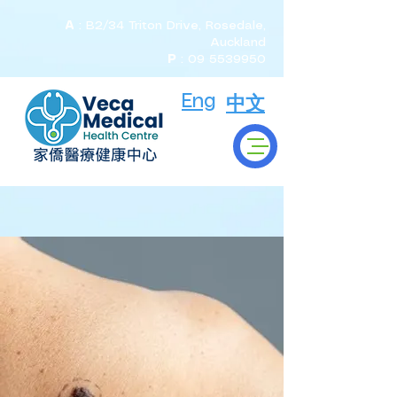
A
: B2/34 Triton Drive, Rosedale,
Auckland
P
:
09 5539950
Eng
中文